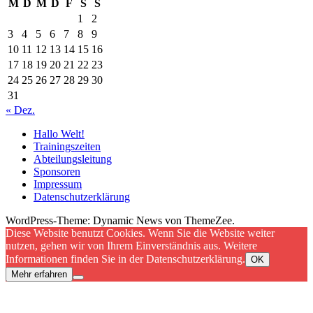
M
D
M
D
F
S
S
1
2
3
4
5
6
7
8
9
10
11
12
13
14
15
16
17
18
19
20
21
22
23
24
25
26
27
28
29
30
31
« Dez.
Hallo Welt!
Trainingszeiten
Abteilungsleitung
Sponsoren
Impressum
Datenschutzerklärung
WordPress-Theme: Dynamic News von ThemeZee.
Diese Website benutzt Cookies. Wenn Sie die Website weiter
nutzen, gehen wir von Ihrem Einverständnis aus. Weitere
Informationen finden Sie in der Datenschutzerklärung.
OK
Mehr erfahren