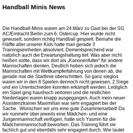
Handball Minis News
Die Handball-Minis waren am 24.März zu Gast bei der SG
AC/Eintracht Berlin zum 6. Ostercup. Hier wurde nicht
gewuselt, sondern richtig Handball gespielt. Beinahe die
Hälfte aller unserer Kids hatte man gerade 3
Trainingseinheiten absolviert. Dementsprechend war
natürlich auch die Erwartungshaltung tief. Was aber nicht
heißen sollte, dass wir dort als „Kanonenfutter“ für andere
Mannschaften dienten. Deutlich hoben sich jedoch die
Mannschaften mit Wettkampferfahrung von denen ab, die
gerade mal die Startlinie überschritten. So ganz sieglos
waren wir in den 8 Spielen dennoch nicht gewesen. 2 Siege
und ein Unentschieden konnten erkämpft werden. Lediglich
ein Spiel ging haushoch verloren und die restlichen
Niederlagen waren knapp ausgegangen. Auch mein neuer
Assistenztrainer Maximilian war sehr engagiert bei der
Sache. Wünschen wir uns eine gute Zusammenarbeit! Da
wir nunmehr über jeweils eine Mädchen- und eine
Jungenmannschaft verfügen, hatte sich Yasmin für die
Mädchenmannschaft beworben. Das Training führt sie
fachlich gut und ebenfalls sehr engagiert durch. Wie lautet