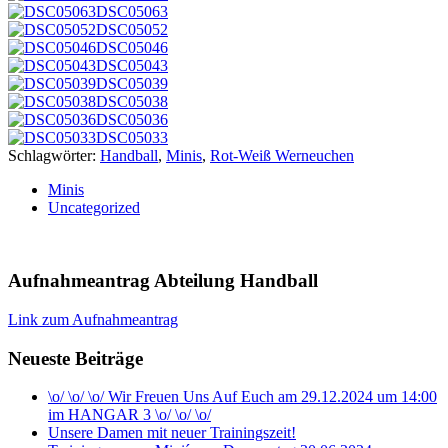
DSC05063
DSC05052
DSC05046
DSC05043
DSC05039
DSC05038
DSC05036
DSC05033
Schlagwörter:
Handball
,
Minis
,
Rot-Weiß Werneuchen
Minis
Uncategorized
Aufnahmeantrag Abteilung Handball
Link zum Aufnahmeantrag
Neueste Beiträge
\o/ \o/ \o/ Wir Freuen Uns Auf Euch am 29.12.2024 um 14:00
im HANGAR 3 \o/ \o/ \o/
Unsere Damen mit neuer Trainingszeit!