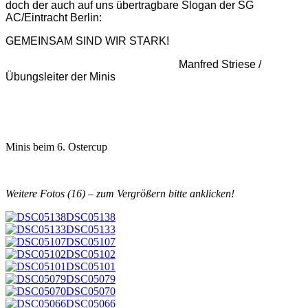
doch der auch auf uns übertragbare Slogan der SG
AC/Eintracht Berlin:
GEMEINSAM SIND WIR STARK!
Manfred Striese /
Übungsleiter der Minis
Minis beim 6. Ostercup
Weitere Fotos (16) – zum Vergrößern bitte anklicken!
DSC05138
DSC05133
DSC05107
DSC05102
DSC05101
DSC05079
DSC05070
DSC05066