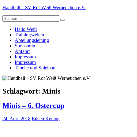
Zum
Handball – SV Rot-Weiß Werneuchen e.V.
Inhalt
Suche
springen
nach:
Hallo Welt!
Trainingszeiten
Abteilungsleitung
Sponsoren
Anfahrt
Impressum
Impressum
Tabelle und Spielpan
Schlagwort:
Minis
Minis – 6. Ostercup
24. April 2018
Eileen Keiling