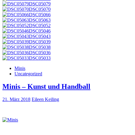
DSC05079
DSC05070
DSC05066
DSC05063
DSC05052
DSC05046
DSC05043
DSC05039
DSC05038
DSC05036
DSC05033
Minis
Uncategorized
Minis – Kunst und Handball
21. März 2018
Eileen Keiling