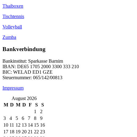
Thaiboxen
Tischtennis
Volleyball
Zumba
Bankverbindung
Bankinstitut: Sparkasse Barnim
IBAN: DE65 1705 2000 3300 333 210
BIC: WELAD ED1 GZE
Steuernummer: 065/142/00813
Impressum
August 2026
M
D
M
D
F
S
S
1
2
3
4
5
6
7
8
9
10
11
12
13
14
15
16
17
18
19
20
21
22
23