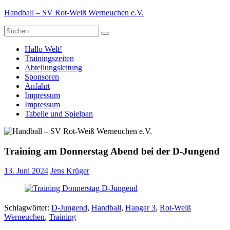
Zum
Handball – SV Rot-Weiß Werneuchen e.V.
Inhalt
Suche
springen
nach:
Hallo Welt!
Trainingszeiten
Abteilungsleitung
Sponsoren
Anfahrt
Impressum
Impressum
Tabelle und Spielpan
Training am Donnerstag Abend bei der D-Jungend
13. Juni 2024
Jens Krüger
Schlagwörter:
D-Jungend
,
Handball
,
Hangar 3
,
Rot-Weiß
Werneuchen
,
Training