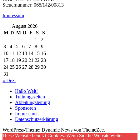
Steuernummer: 065/142/00813
Impressum
August 2026
M
D
M
D
F
S
S
1
2
3
4
5
6
7
8
9
10
11
12
13
14
15
16
17
18
19
20
21
22
23
24
25
26
27
28
29
30
31
« Dez.
Hallo Welt!
Trainingszeiten
Abteilungsleitung
Sponsoren
Impressum
Datenschutzerklärung
WordPress-Theme: Dynamic News von ThemeZee.
Diese Website benutzt Cookies. Wenn Sie die Website weiter