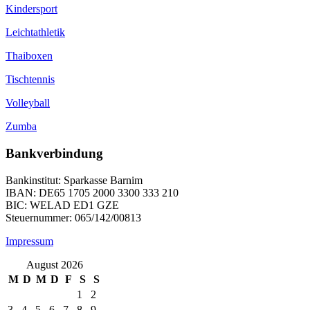
Kindersport
Leichtathletik
Thaiboxen
Tischtennis
Volleyball
Zumba
Bankverbindung
Bankinstitut: Sparkasse Barnim
IBAN: DE65 1705 2000 3300 333 210
BIC: WELAD ED1 GZE
Steuernummer: 065/142/00813
Impressum
August 2026
M
D
M
D
F
S
S
1
2
3
4
5
6
7
8
9