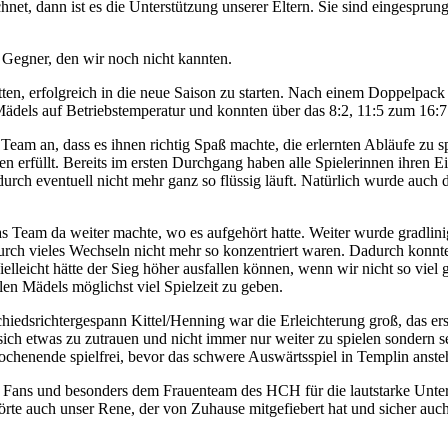
net, dann ist es die Unterstützung unserer Eltern. Sie sind eingespr
Gegner, den wir noch nicht kannten.
en, erfolgreich in die neue Saison zu starten. Nach einem Doppelpack 
 Mädels auf Betriebstemperatur und konnten über das 8:2, 11:5 zum 16:7
m an, dass es ihnen richtig Spaß machte, die erlernten Abläufe zu sp
n erfüllt. Bereits im ersten Durchgang haben alle Spielerinnen ihren E
durch eventuell nicht mehr ganz so flüssig läuft. Natürlich wurde auch
s Team da weiter machte, wo es aufgehört hatte. Weiter wurde gradlini
 durch vieles Wechseln nicht mehr so konzentriert waren. Dadurch konnt
eicht hätte der Sieg höher ausfallen können, wenn wir nicht so viel ge
en Mädels möglichst viel Spielzeit zu geben.
iedsrichtergespann Kittel/Henning war die Erleichterung groß, das er
 sich etwas zu zutrauen und nicht immer nur weiter zu spielen sondern s
ochenende spielfrei, bevor das schwere Auswärtsspiel in Templin anste
 Fans und besonders dem Frauenteam des HCH für die lautstarke Unterst
 auch unser Rene, der von Zuhause mitgefiebert hat und sicher auch et