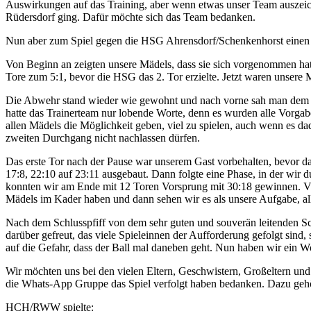
Auswirkungen auf das Training, aber wenn etwas unser Team auszeich
Rüdersdorf ging. Dafür möchte sich das Team bedanken.
Nun aber zum Spiel gegen die HSG Ahrensdorf/Schenkenhorst einen 
Von Beginn an zeigten unsere Mädels, dass sie sich vorgenommen hatt
Tore zum 5:1, bevor die HSG das 2. Tor erzielte. Jetzt waren unsere
Die Abwehr stand wieder wie gewohnt und nach vorne sah man dem Tea
hatte das Trainerteam nur lobende Worte, denn es wurden alle Vorgabe
allen Mädels die Möglichkeit geben, viel zu spielen, auch wenn es da
zweiten Durchgang nicht nachlassen dürfen.
Das erste Tor nach der Pause war unserem Gast vorbehalten, bevor da
17:8, 22:10 auf 23:11 ausgebaut. Dann folgte eine Phase, in der wir
konnten wir am Ende mit 12 Toren Vorsprung mit 30:18 gewinnen. Viell
Mädels im Kader haben und dann sehen wir es als unsere Aufgabe, all
Nach dem Schlusspfiff von dem sehr guten und souverän leitenden Sch
darüber gefreut, das viele Spieleinnen der Aufforderung gefolgt sind,
auf die Gefahr, dass der Ball mal daneben geht. Nun haben wir ein W
Wir möchten uns bei den vielen Eltern, Geschwistern, Großeltern und
die Whats-App Gruppe das Spiel verfolgt haben bedanken. Dazu gehörte
HCH/RWW spielte: