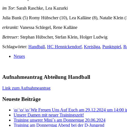
im Tor
: Sarah Raschke, Lea Kazurki
Julia Bunk (5) Romy Hübscher (10), Lea Kalläne (8), Natalie Klein (
erkrankt:
Vanessa Schlegel, Rene Kalläne
Betreuer:
Stephan Hübscher, Stefan Klein, Holger Ludwig
Schlagwörter:
Handball
,
HC Hennickendorf
,
Kreisliga
,
Punktspiel
,
R
Neues
Aufnahmeantrag Abteilung Handball
Link zum Aufnahmeantrag
Neueste Beiträge
\o/ \o/ \o/ Wir Freuen Uns Auf Euch am 29.12.2024 um 14:00
Unsere Damen mit neuer Trainingszeit!
Training unserer Mini´s am Donnerstag 20.06.2024
Training am Donnerstag Abend bei der D-Jungend