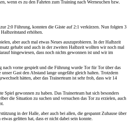
ungen, wenn es zu den Fahrten zum Training nach Werneuchen bzw.
zur 2:0 Führung, konnten die Gäste auf 2:1 verkürzen. Nun folgten 3
 Halbzeitstand erhöhen.
ielen, aber auch mal etwas Neues auszuprobieren. In der Halbzeit
insatz gehabt und auch in der zweiten Halbzeit wollten wir noch mal
 darauf hingewiesen, dass noch nichts gewonnen ist und wir im
g nach vorne gespielt und die Führung wurde Tor für Tor über das
e unser Gast den Abstand lange ungefähr gleich halten. Trotzdem
wechselt hätten, aber das Trainerteam ist sehr froh, dass wir 14
ste Spiel gewonnen zu haben. Das Trainerteam hat sich besonders
elber die Situation zu suchen und versuchen das Tor zu erzielen, auch
ht.
ützung in der Halle, aber auch bei allen, die gespannt Zuhause über
was gelitten hat, dass er nicht dabei sein konnte.