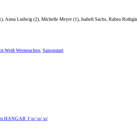
1), Anna Ludwig (2), Michelle Meyer (1), Isabell Sachs, Rabea Rothgä
ot-Weiß Werneuchen
,
Saisonstart
 im HANGAR 3 \o/ \o/ \o/