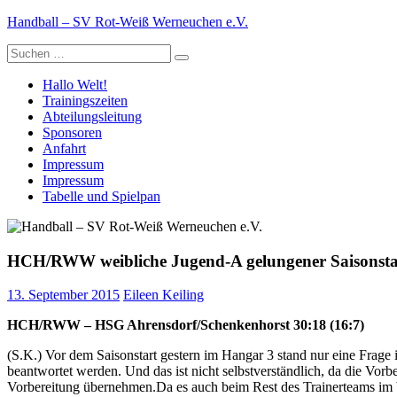
Zum
Handball – SV Rot-Weiß Werneuchen e.V.
Inhalt
Suche
springen
nach:
Hallo Welt!
Trainingszeiten
Abteilungsleitung
Sponsoren
Anfahrt
Impressum
Impressum
Tabelle und Spielpan
HCH/RWW weibliche Jugend-A gelungener Saisonsta
13. September 2015
Eileen Keiling
HCH/RWW – HSG Ahrensdorf/Schenkenhorst 30:18 (16:7)
(S.K.) Vor dem Saisonstart gestern im Hangar 3 stand nur eine Frage 
beantwortet werden. Und das ist nicht selbstverständlich, da die Vor
Vorbereitung übernehmen.Da es auch beim Rest des Trainerteams im b