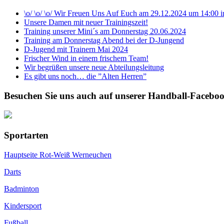
\o/ \o/ \o/ Wir Freuen Uns Auf Euch am 29.12.2024 um 14:00
Unsere Damen mit neuer Trainingszeit!
Training unserer Mini´s am Donnerstag 20.06.2024
Training am Donnerstag Abend bei der D-Jungend
D-Jugend mit Trainern Mai 2024
Frischer Wind in einem frischem Team!
Wir begrüßen unsere neue Abteilungsleitung
Es gibt uns noch… die ”Alten Herren”
Besuchen Sie uns auch auf unserer Handball-Faceboo
Sportarten
Hauptseite Rot-Weiß Werneuchen
Darts
Badminton
Kindersport
Fußball