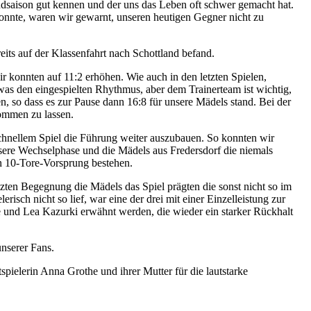
dsaison gut kennen und der uns das Leben oft schwer gemacht hat.
onnte, waren wir gewarnt, unseren heutigen Gegner nicht zu
eits auf der Klassenfahrt nach Schottland befand.
konnten auf 11:2 erhöhen. Wie auch in den letzten Spielen,
was den eingespielten Rhythmus, aber dem Trainerteam ist wichtig,
en, so dass es zur Pause dann 16:8 für unsere Mädels stand. Bei der
kommen zu lassen.
schnellem Spiel die Führung weiter auszubauen. So konnten wir
sere Wechselphase und die Mädels aus Fredersdorf die niemals
in 10-Tore-Vorsprung bestehen.
zten Begegnung die Mädels das Spiel prägten die sonst nicht so im
ch nicht so lief, war eine der drei mit einer Einzelleistung zur
 und Lea Kazurki erwähnt werden, die wieder ein starker Rückhalt
nserer Fans.
ielerin Anna Grothe und ihrer Mutter für die lautstarke