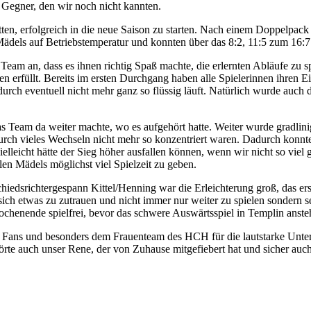
Gegner, den wir noch nicht kannten.
en, erfolgreich in die neue Saison zu starten. Nach einem Doppelpack 
 Mädels auf Betriebstemperatur und konnten über das 8:2, 11:5 zum 16:7
m an, dass es ihnen richtig Spaß machte, die erlernten Abläufe zu sp
n erfüllt. Bereits im ersten Durchgang haben alle Spielerinnen ihren E
durch eventuell nicht mehr ganz so flüssig läuft. Natürlich wurde auch
s Team da weiter machte, wo es aufgehört hatte. Weiter wurde gradlini
 durch vieles Wechseln nicht mehr so konzentriert waren. Dadurch konnt
eicht hätte der Sieg höher ausfallen können, wenn wir nicht so viel ge
en Mädels möglichst viel Spielzeit zu geben.
iedsrichtergespann Kittel/Henning war die Erleichterung groß, das er
 sich etwas zu zutrauen und nicht immer nur weiter zu spielen sondern s
ochenende spielfrei, bevor das schwere Auswärtsspiel in Templin anste
 Fans und besonders dem Frauenteam des HCH für die lautstarke Unterst
 auch unser Rene, der von Zuhause mitgefiebert hat und sicher auch et