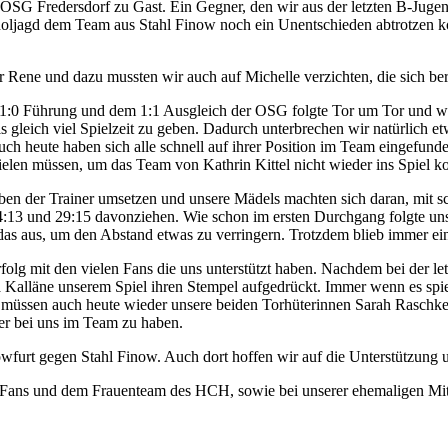
OSG Fredersdorf zu Gast. Ein Gegner, den wir aus der letzten B-Jugen
fholjagd dem Team aus Stahl Finow noch ein Unentschieden abtrotzen k
r Rene und dazu mussten wir auch auf Michelle verzichten, die sich ber
:0 Führung und dem 1:1 Ausgleich der OSG folgte Tor um Tor und wir 
 gleich viel Spielzeit zu geben. Dadurch unterbrechen wir natürlich et
auch heute haben sich alle schnell auf ihrer Position im Team eingefund
pielen müssen, um das Team von Kathrin Kittel nicht wieder ins Spiel 
aben der Trainer umsetzen und unsere Mädels machten sich daran, mit 
24:13 und 29:15 davonziehen. Wie schon im ersten Durchgang folgte un
 das aus, um den Abstand etwas zu verringern. Trotzdem blieb immer e
lg mit den vielen Fans die uns unterstützt haben. Nachdem bei der let
lläne unserem Spiel ihren Stempel aufgedrückt. Immer wenn es spieleris
h müssen auch heute wieder unsere beiden Torhüterinnen Sarah Raschke
ter bei uns im Team zu haben.
wfurt gegen Stahl Finow. Auch dort hoffen wir auf die Unterstützung u
 Fans und dem Frauenteam des HCH, sowie bei unserer ehemaligen Mitsp