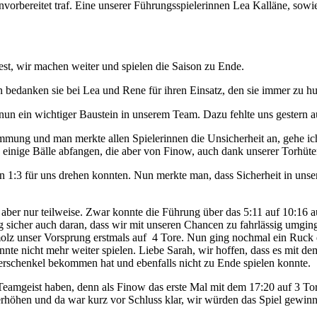
nvorbereitet traf. Eine unserer Führungsspielerinnen Lea Kalläne, sowi
st, wir machen weiter und spielen die Saison zu Ende.
 bedanken sie bei Lea und Rene für ihren Einsatz, den sie immer zu h
lt nun ein wichtiger Baustein in unserem Team. Dazu fehlte uns gestern
immung und man merkte allen Spielerinnen die Unsicherheit an, gehe ich
 einige Bälle abfangen, die aber von Finow, auch dank unserer Torhüte
in 1:3 für uns drehen konnten. Nun merkte man, dass Sicherheit in unse
aber nur teilweise. Zwar konnte die Führung über das 5:11 auf 10:16 
g sicher auch daran, dass wir mit unseren Chancen zu fahrlässig umging
lz unser Vorsprung erstmals auf 4 Tore. Nun ging nochmal ein Ruck d
nnte nicht mehr weiter spielen. Liebe Sarah, wir hoffen, dass es mit de
berschenkel bekommen hat und ebenfalls nicht zu Ende spielen konnte.
sse Teamgeist haben, denn als Finow das erste Mal mit dem 17:20 auf 3 
rhöhen und da war kurz vor Schluss klar, wir würden das Spiel gewin