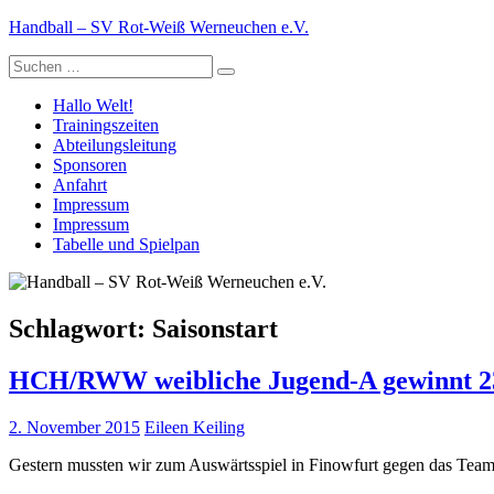
Zum
Handball – SV Rot-Weiß Werneuchen e.V.
Inhalt
Suche
springen
nach:
Hallo Welt!
Trainingszeiten
Abteilungsleitung
Sponsoren
Anfahrt
Impressum
Impressum
Tabelle und Spielpan
Schlagwort:
Saisonstart
HCH/RWW weibliche Jugend-A gewinnt 23
2. November 2015
Eileen Keiling
Gestern mussten wir zum Auswärtsspiel in Finowfurt gegen das Team v