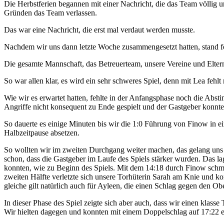
Die Herbstferien begannen mit einer Nachricht, die das Team völlig u
Gründen das Team verlassen.
Das war eine Nachricht, die erst mal verdaut werden musste.
Nachdem wir uns dann letzte Woche zusammengesetzt hatten, stand fe
Die gesamte Mannschaft, das Betreuerteam, unsere Vereine und Eltern
So war allen klar, es wird ein sehr schweres Spiel, denn mit Lea feh
Wie wir es erwartet hatten, fehlte in der Anfangsphase noch die Abst
Angriffe nicht konsequent zu Ende gespielt und der Gastgeber konnte
So dauerte es einige Minuten bis wir die 1:0 Führung von Finow in e
Halbzeitpause absetzen.
So wollten wir im zweiten Durchgang weiter machen, das gelang uns 
schon, dass die Gastgeber im Laufe des Spiels stärker wurden. Das la
konnten, wie zu Beginn des Spiels. Mit dem 14:18 durch Finow schmo
zweiten Hälfte verletzte sich unsere Torhüterin Sarah am Knie und ko
gleiche gilt natürlich auch für Ayleen, die einen Schlag gegen den O
In dieser Phase des Spiel zeigte sich aber auch, dass wir einen kla
Wir hielten dagegen und konnten mit einem Doppelschlag auf 17:22 e