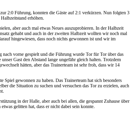
zur 2:0 Führung, konnten die Gäste auf 2:1 verkürzen. Nun folgten 3
 Halbzeitstand erhöhen.
ielen, aber auch mal etwas Neues auszuprobieren. In der Halbzeit
insatz gehabt und auch in der zweiten Halbzeit wollten wir noch mal
 darauf hingewiesen, dass noch nichts gewonnen ist und wir im
g nach vorne gespielt und die Führung wurde Tor für Tor über das
e unser Gast den Abstand lange ungefähr gleich halten. Trotzdem
wechselt hätten, aber das Trainerteam ist sehr froh, dass wir 14
ste Spiel gewonnen zu haben. Das Trainerteam hat sich besonders
elber die Situation zu suchen und versuchen das Tor zu erzielen, auch
ht.
ützung in der Halle, aber auch bei allen, die gespannt Zuhause über
was gelitten hat, dass er nicht dabei sein konnte.