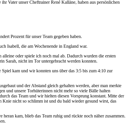
e ihr Vater unser Cheftrainer René Kalläne, haben aus persönlichen
undert Prozent für unser Team gegeben haben.
 auch Isabell, die am Wochenende in England war.
 alleine oder spiele ich noch mal ab. Dadurch wurden die ersten
rin Sarah, nicht im Tor untergebracht werden konnten.
r Spiel kam und wir konnten uns über das 3:5 bis zum 4:10 zur
ausgebaut und der Abstand gleich gehalten werden, aber man merkte
en und unsere Torhüterinnen nicht mehr so viele Bälle halten
urch das Team und wir hielten diesen Vorsprung konstant. Mitte der
m Knie nicht so schlimm ist und du bald wieder gesund wirst, das
Tore heran kam, blieb das Team ruhig und rückte noch näher zusammen.
nen.