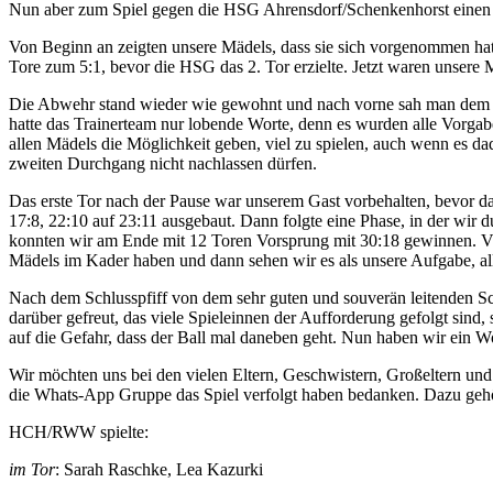
Nun aber zum Spiel gegen die HSG Ahrensdorf/Schenkenhorst einen 
Von Beginn an zeigten unsere Mädels, dass sie sich vorgenommen hatt
Tore zum 5:1, bevor die HSG das 2. Tor erzielte. Jetzt waren unsere
Die Abwehr stand wieder wie gewohnt und nach vorne sah man dem Tea
hatte das Trainerteam nur lobende Worte, denn es wurden alle Vorgabe
allen Mädels die Möglichkeit geben, viel zu spielen, auch wenn es da
zweiten Durchgang nicht nachlassen dürfen.
Das erste Tor nach der Pause war unserem Gast vorbehalten, bevor da
17:8, 22:10 auf 23:11 ausgebaut. Dann folgte eine Phase, in der wir
konnten wir am Ende mit 12 Toren Vorsprung mit 30:18 gewinnen. Viell
Mädels im Kader haben und dann sehen wir es als unsere Aufgabe, all
Nach dem Schlusspfiff von dem sehr guten und souverän leitenden Sch
darüber gefreut, das viele Spieleinnen der Aufforderung gefolgt sind,
auf die Gefahr, dass der Ball mal daneben geht. Nun haben wir ein W
Wir möchten uns bei den vielen Eltern, Geschwistern, Großeltern und
die Whats-App Gruppe das Spiel verfolgt haben bedanken. Dazu gehörte
HCH/RWW spielte:
im Tor
: Sarah Raschke, Lea Kazurki