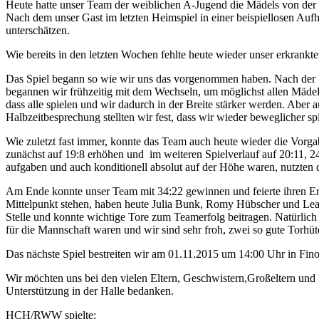
Heute hatte unser Team der weiblichen A-Jugend die Mädels von der 
Nach dem unser Gast im letzten Heimspiel in einer beispiellosen Au
unterschätzen.
Wie bereits in den letzten Wochen fehlte heute wieder unser erkrankte
Das Spiel begann so wie wir uns das vorgenommen haben. Nach der 1
begannen wir frühzeitig mit dem Wechseln, um möglichst allen Mädels
dass alle spielen und wir dadurch in der Breite stärker werden. Aber 
Halbzeitbesprechung stellten wir fest, dass wir wieder beweglicher s
Wie zuletzt fast immer, konnte das Team auch heute wieder die Vorg
zunächst auf 19:8 erhöhen und im weiteren Spielverlauf auf 20:11, 
aufgaben und auch konditionell absolut auf der Höhe waren, nutzten
Am Ende konnte unser Team mit 34:22 gewinnen und feierte ihren Erfo
Mittelpunkt stehen, haben heute Julia Bunk, Romy Hübscher und Lea Ka
Stelle und konnte wichtige Tore zum Teamerfolg beitragen. Natürlic
für die Mannschaft waren und wir sind sehr froh, zwei so gute Torhü
Das nächste Spiel bestreiten wir am 01.11.2015 um 14:00 Uhr in Fino
Wir möchten uns bei den vielen Eltern, Geschwistern,Großeltern und
Unterstützung in der Halle bedanken.
HCH/RWW spielte: