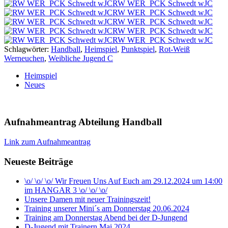
RW WER_PCK Schwedt wJC
RW WER_PCK Schwedt wJC
RW WER_PCK Schwedt wJC
RW WER_PCK Schwedt wJC
RW WER_PCK Schwedt wJC
Schlagwörter:
Handball
,
Heimspiel
,
Punktspiel
,
Rot-Weiß
Werneuchen
,
Weibliche Jugend C
Heimspiel
Neues
Aufnahmeantrag Abteilung Handball
Link zum Aufnahmeantrag
Neueste Beiträge
\o/ \o/ \o/ Wir Freuen Uns Auf Euch am 29.12.2024 um 14:00
im HANGAR 3 \o/ \o/ \o/
Unsere Damen mit neuer Trainingszeit!
Training unserer Mini´s am Donnerstag 20.06.2024
Training am Donnerstag Abend bei der D-Jungend
D-Jugend mit Trainern Mai 2024