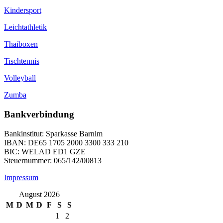
Kindersport
Leichtathletik
Thaiboxen
Tischtennis
Volleyball
Zumba
Bankverbindung
Bankinstitut: Sparkasse Barnim
IBAN: DE65 1705 2000 3300 333 210
BIC: WELAD ED1 GZE
Steuernummer: 065/142/00813
Impressum
August 2026
M
D
M
D
F
S
S
1
2