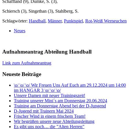
Schaffland (9), Dumke, S. (3),
Schiersch (3), Singethan (3), Stahlberg, S.
Schlagwörter:
Handball
,
Männer
,
Punktspiel
,
Rot-Weiß Werneuchen
Neues
Aufnahmeantrag Abteilung Handball
Link zum Aufnahmeantrag
Neueste Beiträge
\o/ \o/ \o/ Wir Freuen Uns Auf Euch am 29.12.2024 um 14:00
im HANGAR 3 \o/ \o/ \o/
Unsere Damen mit neuer Trainingszeit!
Training unserer Mini´s am Donnerstag 20.06.2024
Training am Donnerstag Abend bei der D-Jungend
D-Jugend mit Trainern Mai 2024
Frischer Wind in einem frischem Team!
Wir begrüßen unsere neue Abteilungsleitung
Es gibt uns noch… die ”Alten Herren”