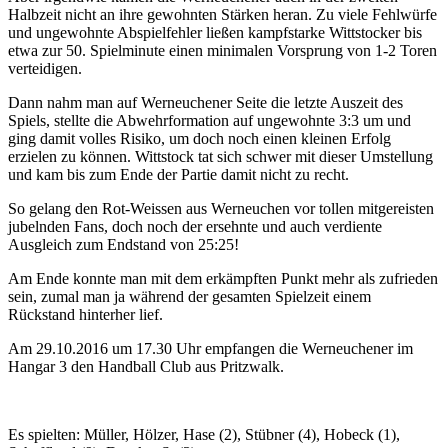
Halbzeit nicht an ihre gewohnten Stärken heran. Zu viele Fehlwürfe
und ungewohnte Abspielfehler ließen kampfstarke Wittstocker bis
etwa zur 50. Spielminute einen minimalen Vorsprung von 1-2 Toren
verteidigen.
Dann nahm man auf Werneuchener Seite die letzte Auszeit des
Spiels, stellte die Abwehrformation auf ungewohnte 3:3 um und
ging damit volles Risiko, um doch noch einen kleinen Erfolg
erzielen zu können. Wittstock tat sich schwer mit dieser Umstellung
und kam bis zum Ende der Partie damit nicht zu recht.
So gelang den Rot-Weissen aus Werneuchen vor tollen mitgereisten
jubelnden Fans, doch noch der ersehnte und auch verdiente
Ausgleich zum Endstand von 25:25!
Am Ende konnte man mit dem erkämpften Punkt mehr als zufrieden
sein, zumal man ja während der gesamten Spielzeit einem
Rückstand hinterher lief.
Am 29.10.2016 um 17.30 Uhr empfangen die Werneuchener im
Hangar 3 den Handball Club aus Pritzwalk.
Es spielten: Müller, Hölzer, Hase (2), Stübner (4), Hobeck (1),