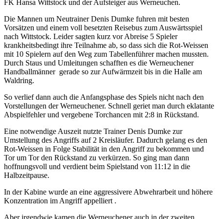
FK Hansa Wittstock und der Aufsteiger aus Werneuchen.
Die Mannen um Neutrainer Denis Dumke fuhren mit besten
Vorsätzen und einem voll besetzten Reisebus zum Auswärtsspiel
nach Wittstock. Leider sagten kurz vor Abreise 5 Spieler
krankheitsbedingt ihre Teilnahme ab, so dass sich die Rot-Weissen
mit 10 Spielern auf den Weg zum Tabellenführer machen mussten.
Durch Staus und Umleitungen schafften es die Werneuchener
Handballmänner gerade so zur Aufwärmzeit bis in die Halle am
Waldring.
So verlief dann auch die Anfangsphase des Spiels nicht nach den
Vorstellungen der Werneuchener. Schnell geriet man durch eklatante
Abspielfehler und vergebene Torchancen mit 2:8 in Rückstand.
Eine notwendige Auszeit nutzte Trainer Denis Dumke zur
Umstellung des Angriffs auf 2 Kreisläufer. Dadurch gelang es den
Rot-Weissen in Folge Stabilität in den Angriff zu bekommen und
Tor um Tor den Rückstand zu verkürzen. So ging man dann
hoffnungsvoll und verdient beim Spielstand von 11:12 in die
Halbzeitpause.
In der Kabine wurde an eine aggressivere Abwehrarbeit und höhere
Konzentration im Angriff appelliert .
Aber irgendwie kamen die Werneuchener auch in der zweiten