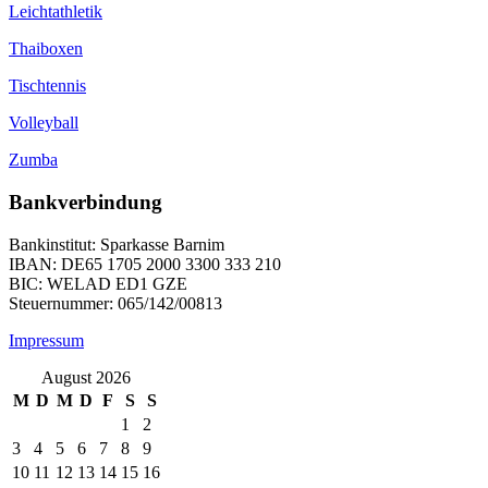
Leichtathletik
Thaiboxen
Tischtennis
Volleyball
Zumba
Bankverbindung
Bankinstitut: Sparkasse Barnim
IBAN: DE65 1705 2000 3300 333 210
BIC: WELAD ED1 GZE
Steuernummer: 065/142/00813
Impressum
August 2026
M
D
M
D
F
S
S
1
2
3
4
5
6
7
8
9
10
11
12
13
14
15
16