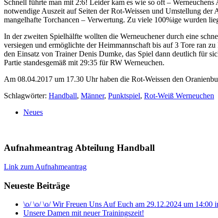
Schnell führte man mit 2:6! Leider kam es wie so oft – Werneuchens
notwendige Auszeit auf Seiten der Rot-Weissen und Umstellung der Ab
mangelhafte Torchancen – Verwertung. Zu viele 100%ige wurden liegen
In der zweiten Spielhälfte wollten die Werneuchener durch eine schne
versiegen und ermöglichte der Heimmannschaft bis auf 3 Tore ran zu 
den Einsatz von Trainer Denis Dumke, das Spiel dann deutlich für si
Partie standesgemäß mit 29:35 für RW Werneuchen.
Am 08.04.2017 um 17.30 Uhr haben die Rot-Weissen den Oranienburg
Schlagwörter:
Handball
,
Männer
,
Punktspiel
,
Rot-Weiß Werneuchen
Neues
Aufnahmeantrag Abteilung Handball
Link zum Aufnahmeantrag
Neueste Beiträge
\o/ \o/ \o/ Wir Freuen Uns Auf Euch am 29.12.2024 um 14:00
Unsere Damen mit neuer Trainingszeit!