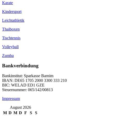
Karate
Kindersport
Leichtathletik
Thaiboxen
Tischtennis
Volleyball
Zumba
Bankverbindung
Bankinstitut: Sparkasse Barnim
IBAN: DE65 1705 2000 3300 333 210
BIC: WELAD ED1 GZE
Steuernummer: 065/142/00813
Impressum
August 2026
M
D
M
D
F
S
S