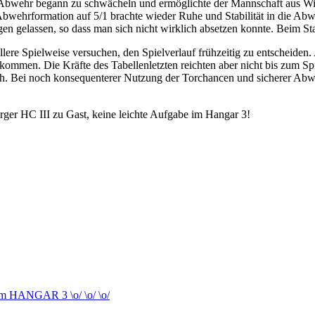
 Abwehr begann zu schwächeln und ermöglichte der Mannschaft aus Witt
wehrformation auf 5/1 brachte wieder Ruhe und Stabilität in die Abweh
 gelassen, so dass man sich nicht wirklich absetzen konnte. Beim Sta
llere Spielweise versuchen, den Spielverlauf frühzeitig zu entscheiden
kommen. Die Kräfte des Tabellenletzten reichten aber nicht bis zum S
ch. Bei noch konsequenterer Nutzung der Torchancen und sicherer Abweh
er HC III zu Gast, keine leichte Aufgabe im Hangar 3!
 im HANGAR 3 \o/ \o/ \o/