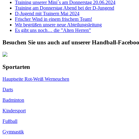
Training unserer Mini´s am Donnerstag 20.06.2024
Training am Donnerstag Abend bei der D-Jungend
D-Jugend mit Trainern Mai 2024
Frischer Wind in einem frischem Team!
Wir begrüßen unsere neue Abteilungsleitung
Es gibt uns noch… die ”Alten Herren”
Besuchen Sie uns auch auf unserer Handball-Faceboo
Sportarten
Hauptseite Rot-Weiß Werneuchen
Darts
Badminton
Kindersport
Fußball
Gymnastik