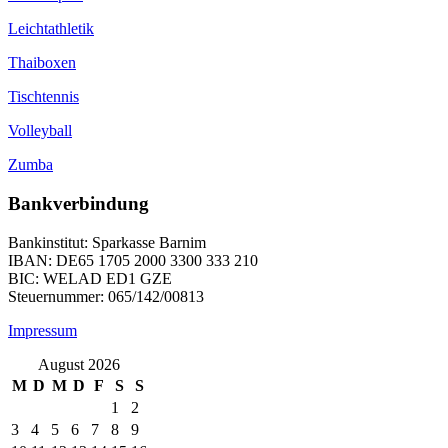
Leichtathletik
Thaiboxen
Tischtennis
Volleyball
Zumba
Bankverbindung
Bankinstitut: Sparkasse Barnim
IBAN: DE65 1705 2000 3300 333 210
BIC: WELAD ED1 GZE
Steuernummer: 065/142/00813
Impressum
August 2026
M
D
M
D
F
S
S
1
2
3
4
5
6
7
8
9