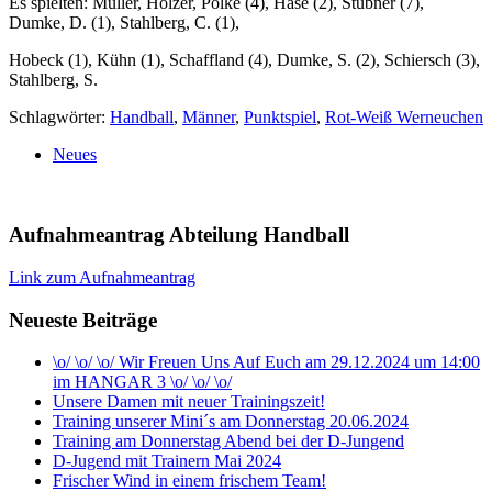
Es spielten: Müller, Hölzer, Polke (4), Hase (2), Stübner (7),
Dumke, D. (1), Stahlberg, C. (1),
Hobeck (1), Kühn (1), Schaffland (4), Dumke, S. (2), Schiersch (3),
Stahlberg, S.
Schlagwörter:
Handball
,
Männer
,
Punktspiel
,
Rot-Weiß Werneuchen
Neues
Aufnahmeantrag Abteilung Handball
Link zum Aufnahmeantrag
Neueste Beiträge
\o/ \o/ \o/ Wir Freuen Uns Auf Euch am 29.12.2024 um 14:00
im HANGAR 3 \o/ \o/ \o/
Unsere Damen mit neuer Trainingszeit!
Training unserer Mini´s am Donnerstag 20.06.2024
Training am Donnerstag Abend bei der D-Jungend
D-Jugend mit Trainern Mai 2024
Frischer Wind in einem frischem Team!