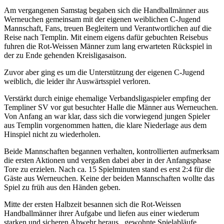
Am vergangenen Samstag begaben sich die Handballmänner aus
Werneuchen gemeinsam mit der eigenen weiblichen C-Jugend
Mannschaft, Fans, treuen Begleitern und Verantwortlichen auf die
Reise nach Templin. Mit einem eigens dafür gebuchten Reisebus
fuhren die Rot-Weissen Männer zum lang erwarteten Rückspiel in
der zu Ende gehenden Kreisligasaison.
Zuvor aber ging es um die Unterstützung der eigenen C-Jugend
weiblich, die leider ihr Auswärtsspiel verloren.
Verstärkt durch einige ehemalige Verbandsligaspieler empfing der
Templiner SV vor gut besuchter Halle die Männer aus Werneuchen.
Von Anfang an war klar, dass sich die vorwiegend jungen Spieler
aus Templin vorgenommen hatten, die klare Niederlage aus dem
Hinspiel nicht zu wiederholen.
Beide Mannschaften begannen verhalten, kontrollierten aufmerksam
die ersten Aktionen und vergaßen dabei aber in der Anfangsphase
Tore zu erzielen. Nach ca. 15 Spielminuten stand es erst 2:4 für die
Gäste aus Werneuchen. Keine der beiden Mannschaften wollte das
Spiel zu früh aus den Händen geben.
Mitte der ersten Halbzeit besannen sich die Rot-Weissen
Handballmänner ihrer Aufgabe und liefen aus einer wiederum
starken und sicheren Abwehr heraus, gewohnte Spielabläufe.