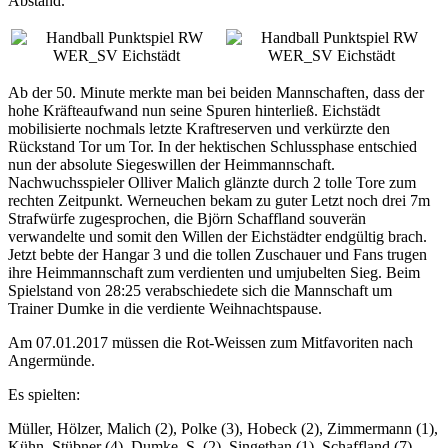
Abstand.
Ab der 50. Minute merkte man bei beiden Mannschaften, dass der
hohe Kräfteaufwand nun seine Spuren hinterließ. Eichstädt
mobilisierte nochmals letzte Kraftreserven und verkürzte den
Rückstand Tor um Tor. In der hektischen Schlussphase entschied
nun der absolute Siegeswillen der Heimmannschaft.
Nachwuchsspieler Olliver Malich glänzte durch 2 tolle Tore zum
rechten Zeitpunkt. Werneuchen bekam zu guter Letzt noch drei 7m
Strafwürfe zugesprochen, die Björn Schaffland souverän
verwandelte und somit den Willen der Eichstädter endgültig brach.
Jetzt bebte der Hangar 3 und die tollen Zuschauer und Fans trugen
ihre Heimmannschaft zum verdienten und umjubelten Sieg. Beim
Spielstand von 28:25 verabschiedete sich die Mannschaft um
Trainer Dumke in die verdiente Weihnachtspause.
Am 07.01.2017 müssen die Rot-Weissen zum Mitfavoriten nach
Angermünde.
Es spielten:
Müller, Hölzer, Malich (2), Polke (3), Hobeck (2), Zimmermann (1),
Kühn, Stübner (4), Dumke, S. (2), Singethan (1), Schaffland (7),