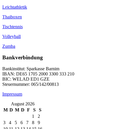
Leichtathletik
Thaiboxen
Tischtennis
Volleyball
Zumba
Bankverbindung
Bankinstitut: Sparkasse Barnim
IBAN: DE65 1705 2000 3300 333 210
BIC: WELAD ED1 GZE
Steuernummer: 065/142/00813
Impressum
August 2026
M
D
M
D
F
S
S
1
2
3
4
5
6
7
8
9
10
11
12
13
14
15
16