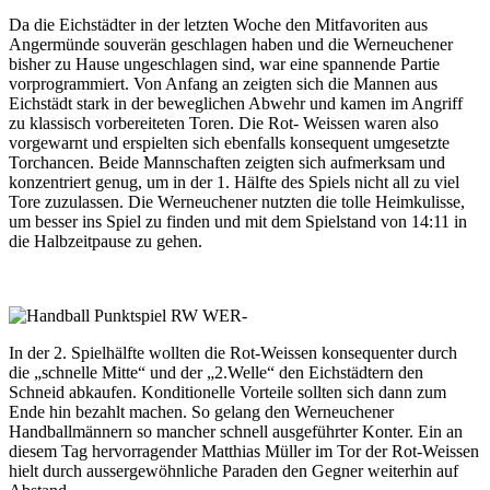
Da die Eichstädter in der letzten Woche den Mitfavoriten aus
Angermünde souverän geschlagen haben und die Werneuchener
bisher zu Hause ungeschlagen sind, war eine spannende Partie
vorprogrammiert. Von Anfang an zeigten sich die Mannen aus
Eichstädt stark in der beweglichen Abwehr und kamen im Angriff
zu klassisch vorbereiteten Toren. Die Rot- Weissen waren also
vorgewarnt und erspielten sich ebenfalls konsequent umgesetzte
Torchancen. Beide Mannschaften zeigten sich aufmerksam und
konzentriert genug, um in der 1. Hälfte des Spiels nicht all zu viel
Tore zuzulassen. Die Werneuchener nutzten die tolle Heimkulisse,
um besser ins Spiel zu finden und mit dem Spielstand von 14:11 in
die Halbzeitpause zu gehen.
In der 2. Spielhälfte wollten die Rot-Weissen konsequenter durch
die „schnelle Mitte“ und der „2.Welle“ den Eichstädtern den
Schneid abkaufen. Konditionelle Vorteile sollten sich dann zum
Ende hin bezahlt machen. So gelang den Werneuchener
Handballmännern so mancher schnell ausgeführter Konter. Ein an
diesem Tag hervorragender Matthias Müller im Tor der Rot-Weissen
hielt durch aussergewöhnliche Paraden den Gegner weiterhin auf