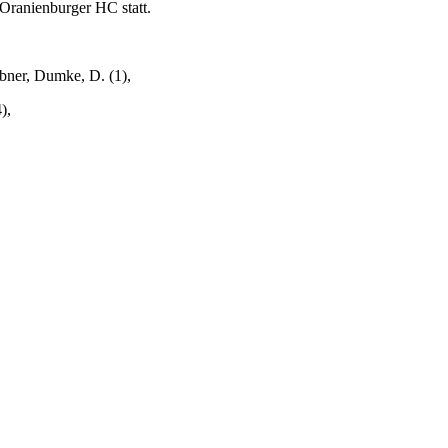
Oranienburger HC statt.
übner, Dumke, D. (1),
),