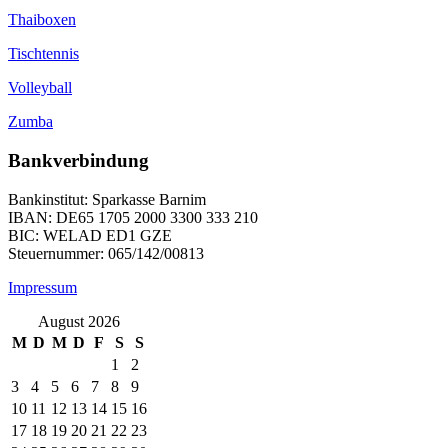
Thaiboxen
Tischtennis
Volleyball
Zumba
Bankverbindung
Bankinstitut: Sparkasse Barnim
IBAN: DE65 1705 2000 3300 333 210
BIC: WELAD ED1 GZE
Steuernummer: 065/142/00813
Impressum
August 2026
M
D
M
D
F
S
S
1
2
3
4
5
6
7
8
9
10
11
12
13
14
15
16
17
18
19
20
21
22
23