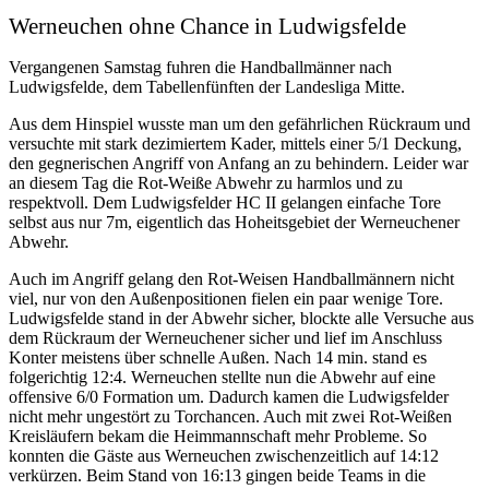
Werneuchen ohne Chance in Ludwigsfelde
Vergangenen Samstag fuhren die Handballmänner nach
Ludwigsfelde, dem Tabellenfünften der Landesliga Mitte.
Aus dem Hinspiel wusste man um den gefährlichen Rückraum und
versuchte mit stark dezimiertem Kader, mittels einer 5/1 Deckung,
den gegnerischen Angriff von Anfang an zu behindern. Leider war
an diesem Tag die Rot-Weiße Abwehr zu harmlos und zu
respektvoll. Dem Ludwigsfelder HC II gelangen einfache Tore
selbst aus nur 7m, eigentlich das Hoheitsgebiet der Werneuchener
Abwehr.
Auch im Angriff gelang den Rot-Weisen Handballmännern nicht
viel, nur von den Außenpositionen fielen ein paar wenige Tore.
Ludwigsfelde stand in der Abwehr sicher, blockte alle Versuche aus
dem Rückraum der Werneuchener sicher und lief im Anschluss
Konter meistens über schnelle Außen. Nach 14 min. stand es
folgerichtig 12:4. Werneuchen stellte nun die Abwehr auf eine
offensive 6/0 Formation um. Dadurch kamen die Ludwigsfelder
nicht mehr ungestört zu Torchancen. Auch mit zwei Rot-Weißen
Kreisläufern bekam die Heimmannschaft mehr Probleme. So
konnten die Gäste aus Werneuchen zwischenzeitlich auf 14:12
verkürzen. Beim Stand von 16:13 gingen beide Teams in die