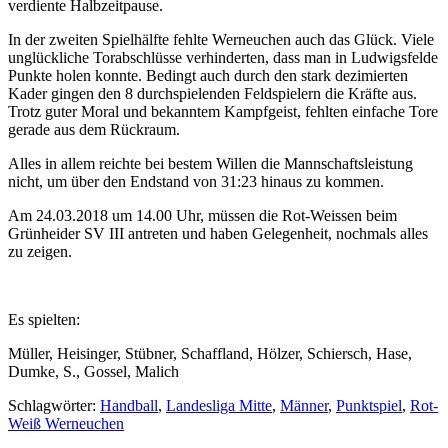
verdiente Halbzeitpause.
In der zweiten Spielhälfte fehlte Werneuchen auch das Glück. Viele
unglückliche Torabschlüsse verhinderten, dass man in Ludwigsfelde
Punkte holen konnte. Bedingt auch durch den stark dezimierten
Kader gingen den 8 durchspielenden Feldspielern die Kräfte aus.
Trotz guter Moral und bekanntem Kampfgeist, fehlten einfache Tore
gerade aus dem Rückraum.
Alles in allem reichte bei bestem Willen die Mannschaftsleistung
nicht, um über den Endstand von 31:23 hinaus zu kommen.
Am 24.03.2018 um 14.00 Uhr, müssen die Rot-Weissen beim
Grünheider SV III antreten und haben Gelegenheit, nochmals alles
zu zeigen.
Es spielten:
Müller, Heisinger, Stübner, Schaffland, Hölzer, Schiersch, Hase,
Dumke, S., Gossel, Malich
Schlagwörter:
Handball
,
Landesliga Mitte
,
Männer
,
Punktspiel
,
Rot-
Weiß Werneuchen