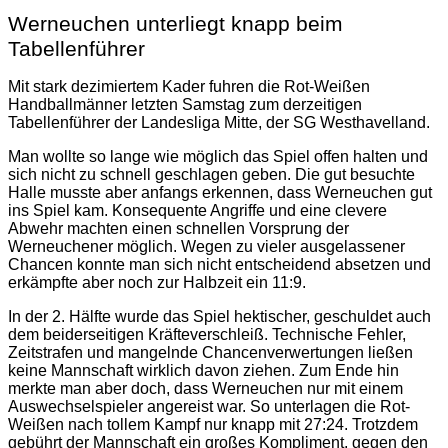
Werneuchen unterliegt knapp beim
Tabellenführer
Mit stark dezimiertem Kader fuhren die Rot-Weißen
Handballmänner letzten Samstag zum derzeitigen
Tabellenführer der Landesliga Mitte,
der SG Westhavelland.
Man wollte so lange wie möglich das Spiel offen halten und
sich nicht zu schnell geschlagen geben. Die gut besuchte
Halle musste aber anfangs erkennen, dass Werneuchen gut
ins Spiel kam. Konsequente Angriffe und eine clevere
Abwehr machten einen schnellen Vorsprung der
Werneuchener möglich. Wegen zu vieler ausgelassener
Chancen konnte man sich nicht entscheidend absetzen und
erkämpfte aber noch zur Halbzeit ein 11:9.
In der 2. Hälfte wurde das Spiel hektischer, geschuldet auch
dem beiderseitigen Kräfteverschleiß. Technische Fehler,
Zeitstrafen und mangelnde Chancenverwertungen ließen
keine Mannschaft wirklich davon ziehen. Zum Ende hin
merkte man aber doch, dass Werneuchen nur mit einem
Auswechselspieler angereist war. So unterlagen die Rot-
Weißen nach tollem Kampf nur knapp mit 27:24. Trotzdem
gebührt der Mannschaft ein großes Kompliment, gegen den