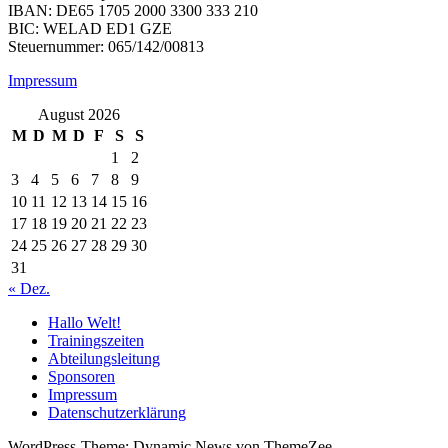
IBAN: DE65 1705 2000 3300 333 210
BIC: WELAD ED1 GZE
Steuernummer: 065/142/00813
Impressum
August 2026
M
D
M
D
F
S
S
1
2
3
4
5
6
7
8
9
10
11
12
13
14
15
16
17
18
19
20
21
22
23
24
25
26
27
28
29
30
31
« Dez.
Hallo Welt!
Trainingszeiten
Abteilungsleitung
Sponsoren
Impressum
Datenschutzerklärung
WordPress-Theme: Dynamic News von ThemeZee.