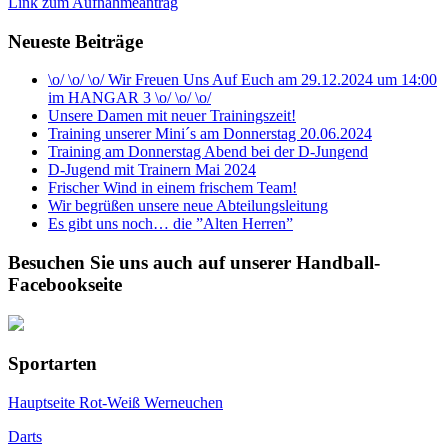
Link zum Aufnahmeantrag
Neueste Beiträge
\o/ \o/ \o/ Wir Freuen Uns Auf Euch am 29.12.2024 um 14:00
im HANGAR 3 \o/ \o/ \o/
Unsere Damen mit neuer Trainingszeit!
Training unserer Mini´s am Donnerstag 20.06.2024
Training am Donnerstag Abend bei der D-Jungend
D-Jugend mit Trainern Mai 2024
Frischer Wind in einem frischem Team!
Wir begrüßen unsere neue Abteilungsleitung
Es gibt uns noch… die ”Alten Herren”
Besuchen Sie uns auch auf unserer Handball-
Facebookseite
Sportarten
Hauptseite Rot-Weiß Werneuchen
Darts