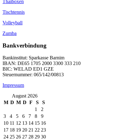
Thaiboxen
Tischtennis
Volleyball
Zumba
Bankverbindung
Bankinstitut: Sparkasse Barnim
IBAN: DE65 1705 2000 3300 333 210
BIC: WELAD ED1 GZE
Steuernummer: 065/142/00813
Impressum
August 2026
M
D
M
D
F
S
S
1
2
3
4
5
6
7
8
9
10
11
12
13
14
15
16
17
18
19
20
21
22
23
24
25
26
27
28
29
30