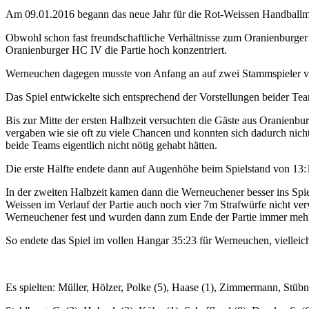
Am 09.01.2016 begann das neue Jahr für die Rot-Weissen Handballmä
Obwohl schon fast freundschaftliche Verhältnisse zum Oranienburge
Oranienburger HC IV die Partie hoch konzentriert.
Werneuchen dagegen musste von Anfang an auf zwei Stammspieler verl
Das Spiel entwickelte sich entsprechend der Vorstellungen beider Te
Bis zur Mitte der ersten Halbzeit versuchten die Gäste aus Oranienb
vergaben wie sie oft zu viele Chancen und konnten sich dadurch nicht
beide Teams eigentlich nicht nötig gehabt hätten.
Die erste Hälfte endete dann auf Augenhöhe beim Spielstand von 13:
In der zweiten Halbzeit kamen dann die Werneuchener besser ins Spi
Weissen im Verlauf der Partie auch noch vier 7m Strafwürfe nicht ve
Werneuchener fest und wurden dann zum Ende der Partie immer mehr
So endete das Spiel im vollen Hangar 35:23 für Werneuchen, vielleich
Es spielten: Müller, Hölzer, Polke (5), Haase (1), Zimmermann, Stüb