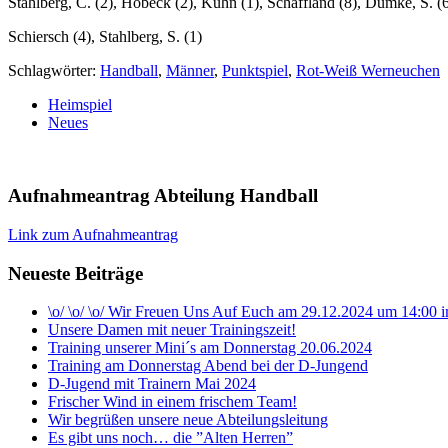
Stahlberg, C. (2), Hobeck (2), Kühn (1), Schaffland (8), Dumke, S. (
Schiersch (4), Stahlberg, S. (1)
Schlagwörter:
Handball
,
Männer
,
Punktspiel
,
Rot-Weiß Werneuchen
Heimspiel
Neues
Aufnahmeantrag Abteilung Handball
Link zum Aufnahmeantrag
Neueste Beiträge
\o/ \o/ \o/ Wir Freuen Uns Auf Euch am 29.12.2024 um 14:00
Unsere Damen mit neuer Trainingszeit!
Training unserer Mini´s am Donnerstag 20.06.2024
Training am Donnerstag Abend bei der D-Jungend
D-Jugend mit Trainern Mai 2024
Frischer Wind in einem frischem Team!
Wir begrüßen unsere neue Abteilungsleitung
Es gibt uns noch… die ”Alten Herren”