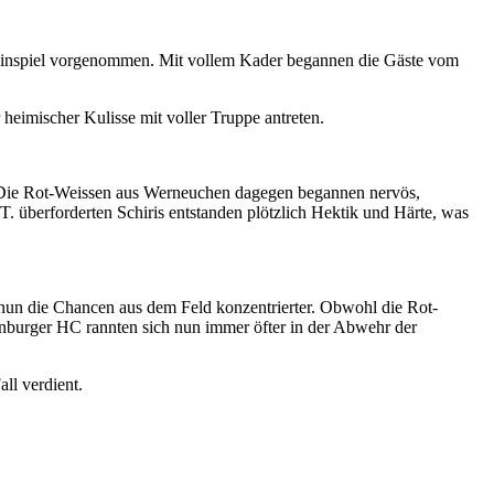
m Hinspiel vorgenommen. Mit vollem Kader begannen die Gäste vom
eimischer Kulisse mit voller Truppe antreten.
uf. Die Rot-Weissen aus Werneuchen dagegen begannen nervös,
T. überforderten Schiris entstanden plötzlich Hektik und Härte, was
 nun die Chancen aus dem Feld konzentrierter. Obwohl die Rot-
enburger HC rannten sich nun immer öfter in der Abwehr der
ll verdient.