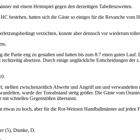
nner mit einem Heimspiel gegen den derzeitigen Tabellenzweiten.
r HC bestehen, hatten sich die Gäste so einiges für die Revanche vo
etzungsbedingt verzichten, konnte aber dennoch vor wiederum toller h
ams.
urg die Partie eng zu gestalten und hatten bis zum 8:7 einen guten La
 rechtzeitig absetzen. Durch einige unglückliche Entscheidungen der z.
10.
el, stellten zwischenzeitlich Abwehr und Angriff um und verwandelten
rwandelten, wurde der Toreabstand stetig größer. Die Gäste vom Orani
 mit schnellen Gegenstößen überrannt.
t etwas zu hoch, aber für die Rot-Weissen Handballmänner auf jeden Fa
ner (5), Dumke, D.