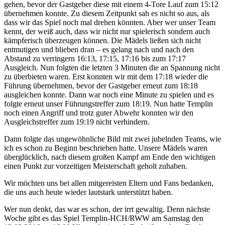
gehen, bevor der Gastgeber diese mit einem 4-Tore Lauf zum 15:12
übernehmen konnte. Zu diesem Zeitpunkt sah es nicht so aus, als
dass wir das Spiel noch mal drehen könnten. Aber wer unser Team
kennt, der weiß auch, dass wir nicht nur spielerisch sondern auch
kämpferisch überzeugen können. Die Mädels ließen sich nicht
entmutigen und blieben dran – es gelang nach und nach den
Abstand zu verringern 16:13, 17:15, 17:16 bis zum 17:17
Ausgleich. Nun folgten die letzten 3 Minuten die an Spannung nicht
zu überbieten waren. Erst konnten wir mit dem 17:18 wieder die
Führung übernehmen, bevor der Gastgeber erneut zum 18:18
ausgleichen konnte. Dann war noch eine Minute zu spielen und es
folgte erneut unser Führungstreffer zum 18:19. Nun hatte Templin
noch einen Angriff und trotz guter Abwehr konnten wir den
Ausgleichstreffer zum 19:19 nicht verhindern.
Dann folgte das ungewöhnliche Bild mit zwei jubelnden Teams, wie
ich es schon zu Beginn beschrieben hatte. Unsere Mädels waren
überglücklich, nach diesem großen Kampf am Ende den wichtigen
einen Punkt zur vorzeitigen Meisterschaft geholt zuhaben.
Wir möchten uns bei allen mitgereisten Eltern und Fans bedanken,
die uns auch heute wieder lautstark unterstützt haben.
Wer nun denkt, das war es schon, der irrt gewaltig. Denn nächste
Woche gibt es das Spiel Templin-HCH/RWW am Samstag den