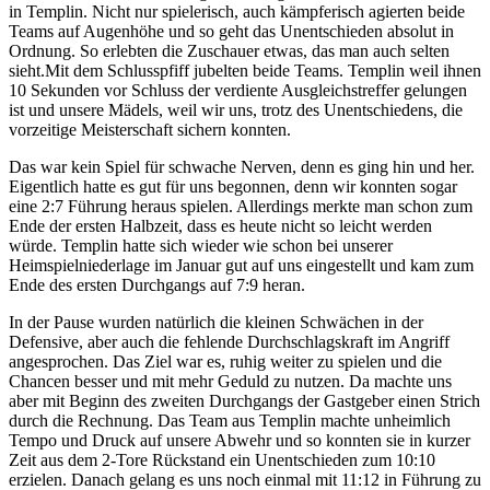
in Templin. Nicht nur spielerisch, auch kämpferisch agierten beide
Teams auf Augenhöhe und so geht das Unentschieden absolut in
Ordnung. So erlebten die Zuschauer etwas, das man auch selten
sieht.Mit dem Schlusspfiff jubelten beide Teams. Templin weil ihnen
10 Sekunden vor Schluss der verdiente Ausgleichstreffer gelungen
ist und unsere Mädels, weil wir uns, trotz des Unentschiedens, die
vorzeitige Meisterschaft sichern konnten.
Das war kein Spiel für schwache Nerven, denn es ging hin und her.
Eigentlich hatte es gut für uns begonnen, denn wir konnten sogar
eine 2:7 Führung heraus spielen. Allerdings merkte man schon zum
Ende der ersten Halbzeit, dass es heute nicht so leicht werden
würde. Templin hatte sich wieder wie schon bei unserer
Heimspielniederlage im Januar gut auf uns eingestellt und kam zum
Ende des ersten Durchgangs auf 7:9 heran.
In der Pause wurden natürlich die kleinen Schwächen in der
Defensive, aber auch die fehlende Durchschlagskraft im Angriff
angesprochen. Das Ziel war es, ruhig weiter zu spielen und die
Chancen besser und mit mehr Geduld zu nutzen. Da machte uns
aber mit Beginn des zweiten Durchgangs der Gastgeber einen Strich
durch die Rechnung. Das Team aus Templin machte unheimlich
Tempo und Druck auf unsere Abwehr und so konnten sie in kurzer
Zeit aus dem 2-Tore Rückstand ein Unentschieden zum 10:10
erzielen. Danach gelang es uns noch einmal mit 11:12 in Führung zu