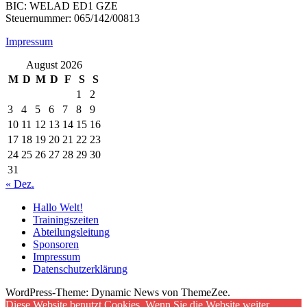
BIC: WELAD ED1 GZE
Steuernummer: 065/142/00813
Impressum
August 2026
M
D
M
D
F
S
S
1
2
3
4
5
6
7
8
9
10
11
12
13
14
15
16
17
18
19
20
21
22
23
24
25
26
27
28
29
30
31
« Dez.
Hallo Welt!
Trainingszeiten
Abteilungsleitung
Sponsoren
Impressum
Datenschutzerklärung
WordPress-Theme: Dynamic News von ThemeZee.
Diese Website benutzt Cookies. Wenn Sie die Website weiter