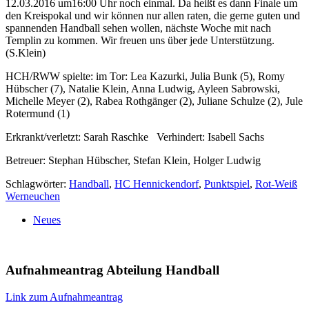
12.03.2016 um16:00 Uhr noch einmal. Da heißt es dann Finale um
den Kreispokal und wir können nur allen raten, die gerne guten und
spannenden Handball sehen wollen, nächste Woche mit nach
Templin zu kommen. Wir freuen uns über jede Unterstützung.
(S.Klein)
HCH/RWW spielte: im Tor: Lea Kazurki, Julia Bunk (5), Romy
Hübscher (7), Natalie Klein, Anna Ludwig, Ayleen Sabrowski,
Michelle Meyer (2), Rabea Rothgänger (2), Juliane Schulze (2), Jule
Rotermund (1)
Erkrankt/verletzt: Sarah Raschke Verhindert: Isabell Sachs
Betreuer: Stephan Hübscher, Stefan Klein, Holger Ludwig
Schlagwörter:
Handball
,
HC Hennickendorf
,
Punktspiel
,
Rot-Weiß
Werneuchen
Neues
Aufnahmeantrag Abteilung Handball
Link zum Aufnahmeantrag