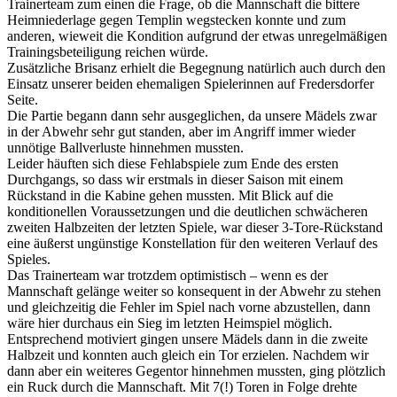
Trainerteam zum einen die Frage, ob die Mannschaft die bittere
Heimniederlage gegen Templin wegstecken konnte und zum
anderen, wieweit die Kondition aufgrund der etwas unregelmäßigen
Trainingsbeteiligung reichen würde.
Zusätzliche Brisanz erhielt die Begegnung natürlich auch durch den
Einsatz unserer beiden ehemaligen Spielerinnen auf Fredersdorfer
Seite.
Die Partie begann dann sehr ausgeglichen, da unsere Mädels zwar
in der Abwehr sehr gut standen, aber im Angriff immer wieder
unnötige Ballverluste hinnehmen mussten.
Leider häuften sich diese Fehlabspiele zum Ende des ersten
Durchgangs, so dass wir erstmals in dieser Saison mit einem
Rückstand in die Kabine gehen mussten. Mit Blick auf die
konditionellen Voraussetzungen und die deutlichen schwächeren
zweiten Halbzeiten der letzten Spiele, war dieser 3-Tore-Rückstand
eine äußerst ungünstige Konstellation für den weiteren Verlauf des
Spieles.
Das Trainerteam war trotzdem optimistisch – wenn es der
Mannschaft gelänge weiter so konsequent in der Abwehr zu stehen
und gleichzeitig die Fehler im Spiel nach vorne abzustellen, dann
wäre hier durchaus ein Sieg im letzten Heimspiel möglich.
Entsprechend motiviert gingen unsere Mädels dann in die zweite
Halbzeit und konnten auch gleich ein Tor erzielen. Nachdem wir
dann aber ein weiteres Gegentor hinnehmen mussten, ging plötzlich
ein Ruck durch die Mannschaft. Mit 7(!) Toren in Folge drehte