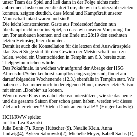
unser Team das Spiel und ließ dann in der Folge nichts mehr
anbrennen. Insbesondere die drei Tore, die wir in Unterzahl erzielen
konnten, zeigten deutlich, dass Moral und Kampfkraft unserer
Mannschaft intakt waren und sind!
Die leicht konsternierten Gäste aus Fredersdorf fanden nun
überhaupt nicht mehr ins Spiel, so dass wir unseren Vorsprung Tor
um Tor ausbauen konnten und am Ende mit 28:19 den ersehnten
letzten Heimsieg feiern konnten.
Damit ist auch die Konstellation für die letzten drei Auswärtsspiele
klar. Zwei Siege sind für den Gewinn der Meisterschaft noch zu
holen, wobei ein Unentschieden in Templin am 6.3. bereits zum
Titelgewinn reichen würde.
Das Pokalfinale, in welches wir aufgrund der Absage der HSG
Ahrensdorf/Schenkenhorst kampflos eingezogen sind, findet am
darauf folgenden Wochenende (12.3.) ebenfalls in Templin statt. Wir
haben es also immer noch in der eigenen Hand, unserer letzte Saison
mit einem „Double“ zu krönen.
Wenn unsere Fans uns dabei ebenso unterstützen, wie sie das heute
und die gesamte Saison über schon getan haben, werden wir dieses
Ziel auch erreichen!!! Vielen Dank an euch alle!!! (Holger Ludwig)
HCH/RWW spielte:
im Tor: Lea Kazurki
Julia Bunk (7), Romy Hübscher (9), Natalie Klein, Anna
Ludwig(4), Ayleen Sabrowski(2), Michelle Meyer, Isabell Sachs (1),