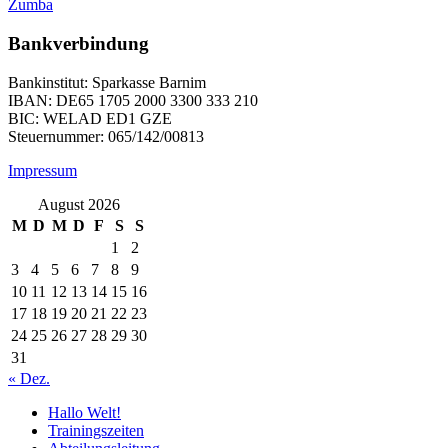
Zumba
Bankverbindung
Bankinstitut: Sparkasse Barnim
IBAN: DE65 1705 2000 3300 333 210
BIC: WELAD ED1 GZE
Steuernummer: 065/142/00813
Impressum
August 2026
M
D
M
D
F
S
S
1
2
3
4
5
6
7
8
9
10
11
12
13
14
15
16
17
18
19
20
21
22
23
24
25
26
27
28
29
30
31
« Dez.
Hallo Welt!
Trainingszeiten