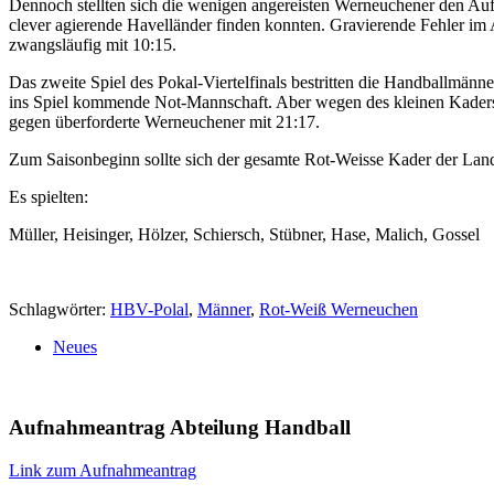
Dennoch stellten sich die wenigen angereisten Werneuchener den Aufg
clever agierende Havelländer finden konnten. Gravierende Fehler 
zwangsläufig mit 10:15.
Das zweite Spiel des Pokal-Viertelfinals bestritten die Handballmä
ins Spiel kommende Not-Mannschaft. Aber wegen des kleinen Kaders k
gegen überforderte Werneuchener mit 21:17.
Zum Saisonbeginn sollte sich der gesamte Rot-Weisse Kader der Lande
Es spielten:
Müller, Heisinger, Hölzer, Schiersch, Stübner, Hase, Malich, Gossel
Schlagwörter:
HBV-Polal
,
Männer
,
Rot-Weiß Werneuchen
Neues
Aufnahmeantrag Abteilung Handball
Link zum Aufnahmeantrag