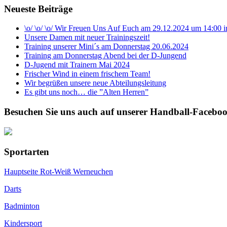
Neueste Beiträge
\o/ \o/ \o/ Wir Freuen Uns Auf Euch am 29.12.2024 um 14:00
Unsere Damen mit neuer Trainingszeit!
Training unserer Mini´s am Donnerstag 20.06.2024
Training am Donnerstag Abend bei der D-Jungend
D-Jugend mit Trainern Mai 2024
Frischer Wind in einem frischem Team!
Wir begrüßen unsere neue Abteilungsleitung
Es gibt uns noch… die ”Alten Herren”
Besuchen Sie uns auch auf unserer Handball-Faceboo
Sportarten
Hauptseite Rot-Weiß Werneuchen
Darts
Badminton
Kindersport